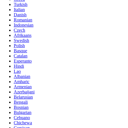
Turkish
Italian
Danish
Romanian
Indonesian
Czech
Afrikaans
Swedish
Polish
Basque
Catalan
Esperanto
Hindi
Lao
Albanian
Amharic
Armenian
Azerbaijani
Belarusian
Bengali
Bosnian
Bulgarian
Cebuano
Chichewa
Corsican