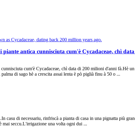
piante antica cunnisciuta cum'è Cycadaceae, chì data d
cunnisciuta cum'è Cycadaceae, chì data di 200 milioni d'anni fà.Hè un e
palma di sago hè a crescita assai lenta è pò piglià finu à 50 o ...
In casu di necessariu, rinfriscà a pianta di casa in una pignatta più gr
mai seccu.L'irrigazione una volta ogni dui ...