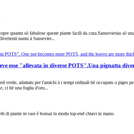
a
re quantu sò fabulose queste piante facili da cura.Sansevierias sò una di
divertenti nantu à Sansevier...
deve esse "allevata in diverse POTS".Una pignatta diven
otted verde, adattatu per l'amichi à i tempi ordinali hè occupatu o pigro
, ci hè una foglia d'oru...
etti di piante in vasi è bonsai in modu top-end chiavi in ​​mano.