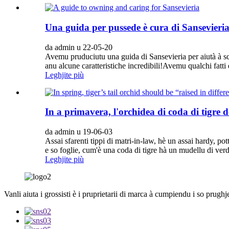
Una guida per pussede è cura di Sansevieri
da admin u 22-05-20
Avemu pruduciutu una guida di Sansevieria per aiutà à scop
anu alcune caratteristiche incredibili!Avemu qualchi fatti 
Leghjite più
In a primavera, l'orchidea di coda di tigre 
da admin u 19-06-03
Assai sfarenti tippi di matri-in-law, hè un assai hardy, p
e so foglie, cum'è una coda di tigre hà un mudellu di verde
Leghjite più
Vanli aiuta i grossisti è i pruprietarii di marca à cumpiendu i so prughj