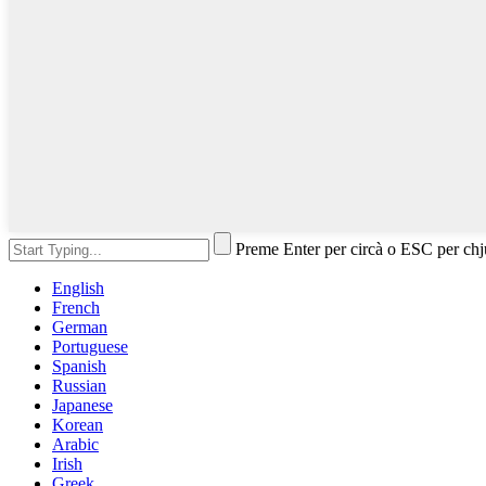
Preme Enter per circà o ESC per ch
English
French
German
Portuguese
Spanish
Russian
Japanese
Korean
Arabic
Irish
Greek