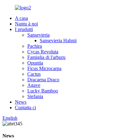
A casa
Nantu à noi
I prudutti
Sansevieria
Sansevieria Hahnii
Pachira
Cycas Revoluta
Famiglia di l'arburu
Opuntia
Ficus Microcarpa
Cactus
Dracaena Draco
Agave
Lucky Bamboo
Stefania
News
Cuntatta ci
English
News