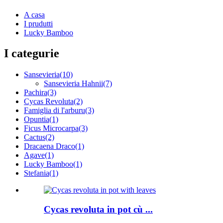
A casa
I prudutti
Lucky Bamboo
I categurie
Sansevieria
(10)
Sansevieria Hahnii
(7)
Pachira
(3)
Cycas Revoluta
(2)
Famiglia di l'arburu
(3)
Opuntia
(1)
Ficus Microcarpa
(3)
Cactus
(2)
Dracaena Draco
(1)
Agave
(1)
Lucky Bamboo
(1)
Stefania
(1)
Cycas revoluta in pot cù ...