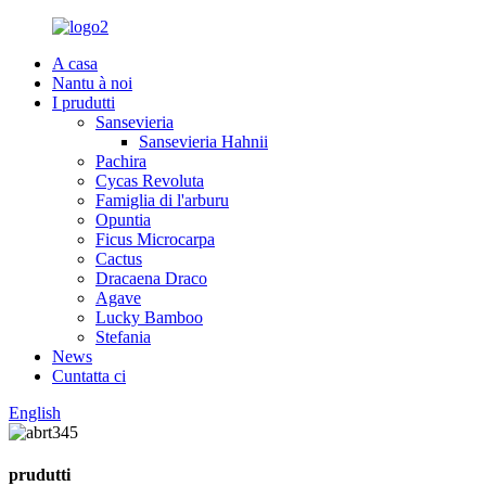
A casa
Nantu à noi
I prudutti
Sansevieria
Sansevieria Hahnii
Pachira
Cycas Revoluta
Famiglia di l'arburu
Opuntia
Ficus Microcarpa
Cactus
Dracaena Draco
Agave
Lucky Bamboo
Stefania
News
Cuntatta ci
English
prudutti