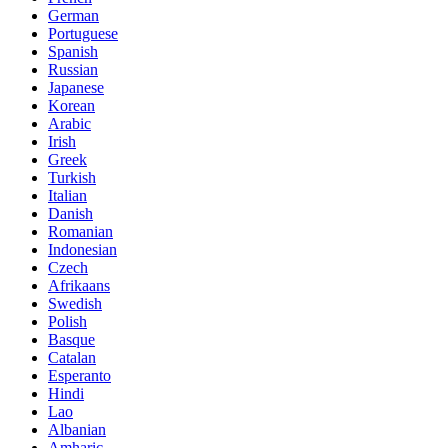
German
Portuguese
Spanish
Russian
Japanese
Korean
Arabic
Irish
Greek
Turkish
Italian
Danish
Romanian
Indonesian
Czech
Afrikaans
Swedish
Polish
Basque
Catalan
Esperanto
Hindi
Lao
Albanian
Amharic