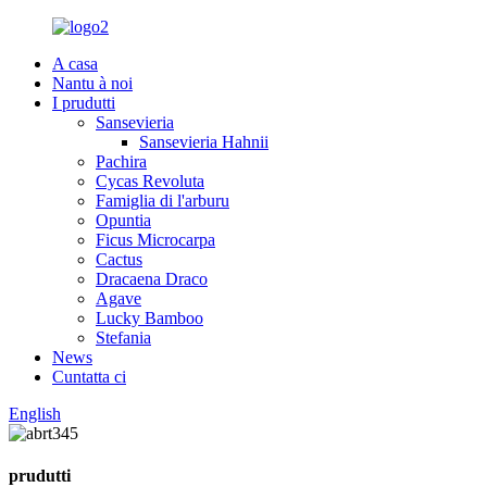
A casa
Nantu à noi
I prudutti
Sansevieria
Sansevieria Hahnii
Pachira
Cycas Revoluta
Famiglia di l'arburu
Opuntia
Ficus Microcarpa
Cactus
Dracaena Draco
Agave
Lucky Bamboo
Stefania
News
Cuntatta ci
English
prudutti