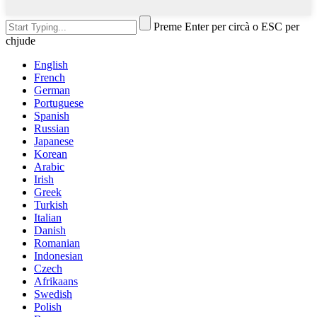
Preme Enter per circà o ESC per
chjude
English
French
German
Portuguese
Spanish
Russian
Japanese
Korean
Arabic
Irish
Greek
Turkish
Italian
Danish
Romanian
Indonesian
Czech
Afrikaans
Swedish
Polish