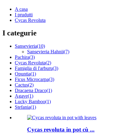
A casa
I prudutti
Cycas Revoluta
I categurie
Sansevieria
(10)
Sansevieria Hahnii
(7)
Pachira
(3)
Cycas Revoluta
(2)
Famiglia di l'arburu
(3)
Opuntia
(1)
Ficus Microcarpa
(3)
Cactus
(2)
Dracaena Draco
(1)
Agave
(1)
Lucky Bamboo
(1)
Stefania
(1)
Cycas revoluta in pot cù ...