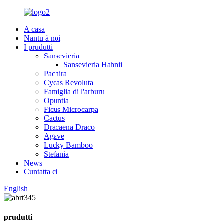
A casa
Nantu à noi
I prudutti
Sansevieria
Sansevieria Hahnii
Pachira
Cycas Revoluta
Famiglia di l'arburu
Opuntia
Ficus Microcarpa
Cactus
Dracaena Draco
Agave
Lucky Bamboo
Stefania
News
Cuntatta ci
English
prudutti