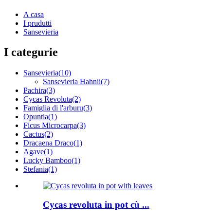
A casa
I prudutti
Sansevieria
I categurie
Sansevieria
(10)
Sansevieria Hahnii
(7)
Pachira
(3)
Cycas Revoluta
(2)
Famiglia di l'arburu
(3)
Opuntia
(1)
Ficus Microcarpa
(3)
Cactus
(2)
Dracaena Draco
(1)
Agave
(1)
Lucky Bamboo
(1)
Stefania
(1)
Cycas revoluta in pot cù ...