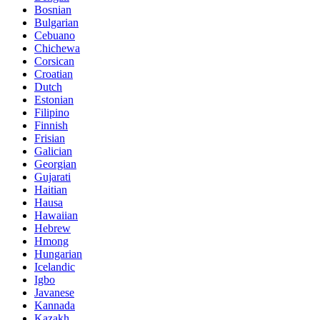
Bosnian
Bulgarian
Cebuano
Chichewa
Corsican
Croatian
Dutch
Estonian
Filipino
Finnish
Frisian
Galician
Georgian
Gujarati
Haitian
Hausa
Hawaiian
Hebrew
Hmong
Hungarian
Icelandic
Igbo
Javanese
Kannada
Kazakh