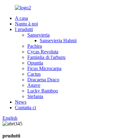
A casa
Nantu à noi
I prudutti
Sansevieria
Sansevieria Hahnii
Pachira
Cycas Revoluta
Famiglia di l'arburu
Opuntia
Ficus Microcarpa
Cactus
Dracaena Draco
Agave
Lucky Bamboo
Stefania
News
Cuntatta ci
English
prudutti