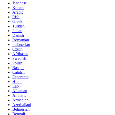
Japanese
Korean
Arabic
Irish
Greek
Turkish
Italian
Danish
Romanian
Indonesian
Czech
Afrikaans
Swedish
Polish
Basque
Catalan
Esperanto
Hindi
Lao
Albanian
Amharic
Armenian
Azerbaijani
Belarusian
Bengali