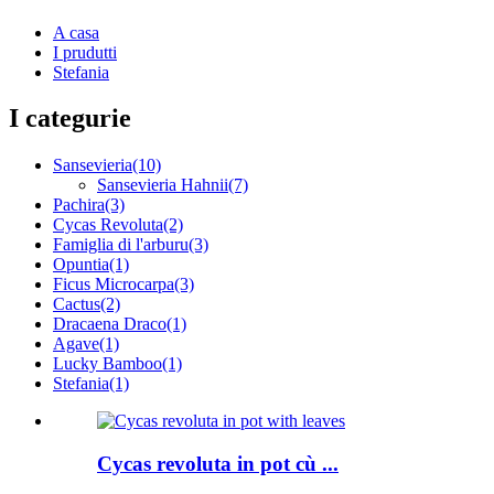
A casa
I prudutti
Stefania
I categurie
Sansevieria
(10)
Sansevieria Hahnii
(7)
Pachira
(3)
Cycas Revoluta
(2)
Famiglia di l'arburu
(3)
Opuntia
(1)
Ficus Microcarpa
(3)
Cactus
(2)
Dracaena Draco
(1)
Agave
(1)
Lucky Bamboo
(1)
Stefania
(1)
Cycas revoluta in pot cù ...