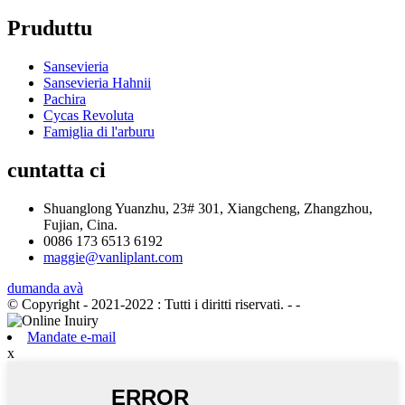
Pruduttu
Sansevieria
Sansevieria Hahnii
Pachira
Cycas Revoluta
Famiglia di l'arburu
cuntatta ci
Shuanglong Yuanzhu, 23# 301, Xiangcheng, Zhangzhou,
Fujian, Cina.
0086 173 6513 6192
maggie@vanliplant.com
dumanda avà
© Copyright - 2021-2022 : Tutti i diritti riservati.
- -
Mandate e-mail
x