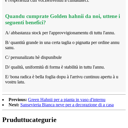
è l'esperienza cun voi.Benvenuti à cuntattateci.
Quandu cumprate Golden hahnii da noi, uttene i
seguenti benefici?
A/ abbastanza stock per l'approvvigionamentu di tuttu l'annu.
B/ quantità grande in una certa taglia o pignatta per ordine annu
sanu.
C/ persunalizatu hè dispunibule
D/ qualità, uniformità di forma è stabilità in tuttu l'annu.
E/ bona radica è bella foglia dopu à l'arrivu cuntinuu apertu à u
vostru latu.
Previous:
Green Hahnii per a pianta in vaso d'internu
Next:
Sansevieria Bianca neve per a decorazione di a casa
Pruduttu
categurie