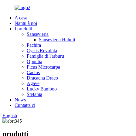
A casa
Nantu à noi
I prudutti
Sansevieria
Sansevieria Hahnii
Pachira
Cycas Revoluta
Famiglia di l'arburu
Opuntia
Ficus Microcarpa
Cactus
Dracaena Draco
Agave
Lucky Bamboo
Stefania
News
Cuntatta ci
English
prudutti