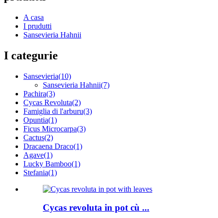
A casa
I prudutti
Sansevieria Hahnii
I categurie
Sansevieria
(10)
Sansevieria Hahnii
(7)
Pachira
(3)
Cycas Revoluta
(2)
Famiglia di l'arburu
(3)
Opuntia
(1)
Ficus Microcarpa
(3)
Cactus
(2)
Dracaena Draco
(1)
Agave
(1)
Lucky Bamboo
(1)
Stefania
(1)
Cycas revoluta in pot cù ...