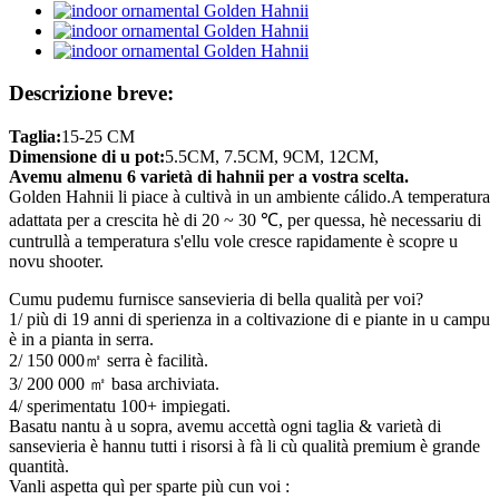
Descrizione breve:
Taglia:
15-25 CM
Dimensione di u pot:
5.5CM, 7.5CM, 9CM, 12CM,
Avemu almenu 6 varietà di hahnii per a vostra scelta.
Golden Hahnii li piace à cultivà in un ambiente cálido.A temperatura
adattata per a crescita hè di 20 ~ 30 ℃, per quessa, hè necessariu di
cuntrullà a temperatura s'ellu vole cresce rapidamente è scopre u
novu shooter.
Cumu pudemu furnisce sansevieria di bella qualità per voi?
1/ più di 19 anni di sperienza in a coltivazione di e piante in u campu
è in a pianta in serra.
2/ 150 000㎡ serra è facilità.
3/ 200 000 ㎡ basa archiviata.
4/ sperimentatu 100+ impiegati.
Basatu nantu à u sopra, avemu accettà ogni taglia & varietà di
sansevieria è hannu tutti i risorsi à fà li cù qualità premium è grande
quantità.
Vanli aspetta quì per sparte più cun voi :