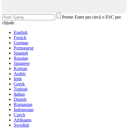
Preme Enter per circà o ESC per
chjude
English
French
German
Portuguese
Spanish
Russian
Japanese
Korean
Arabic
Irish
Greek
Turkish
Italian
Danish
Romanian
Indonesian
Czech
Afrikaans
Swedish