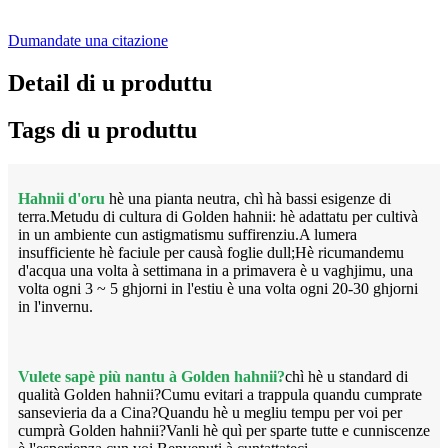
Dumandate una citazione
Detail di u produttu
Tags di u produttu
Hahnii d'oru
hè una pianta neutra, chì hà bassi esigenze di
terra.Metudu di cultura di Golden hahnii: hè adattatu per cultivà
in un ambiente cun astigmatismu suffirenziu.A lumera
insufficiente hè faciule per causà foglie dull;Hè ricumandemu
d'acqua una volta à settimana in a primavera è u vaghjimu, una
volta ogni 3 ~ 5 ghjorni in l'estiu è una volta ogni 20-30 ghjorni
in l'invernu.
Vulete sapè più nantu à Golden hahnii?
chì hè u standard di
qualità Golden hahnii?Cumu evitari a trappula quandu cumprate
sansevieria da a Cina?Quandu hè u megliu tempu per voi per
cumprà Golden hahnii?Vanli hè quì per sparte tutte e cunniscenze